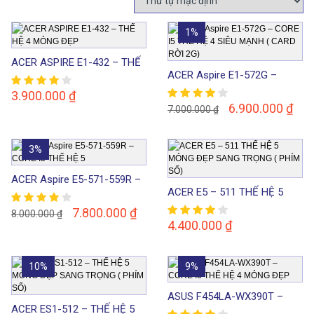
1%
ACER ASPIRE E1-432 – THẾ
ACER Aspire E1-572G –
HỆ 4 MỎNG ĐẸP
CORE I5 THẾ HỆ 4 SIÊU
3.900.000
₫
MẠNH ( CARD RỜI 2G)
6.900.000
₫
7.000.000
₫
3%
ACER Aspire E5-571-559R –
ACER E5 – 511 THẾ HỆ 5
CORE I5 THẾ HỆ 5
MỎNG ĐẸP SANG TRỌNG (
7.800.000
₫
8.000.000
₫
PHÍM SỐ)
4.400.000
₫
10%
9%
ASUS F454LA-WX390T –
ACER ES1-512 – THẾ HỆ 5
CORE I3 THẾ HỆ 4 MỎNG