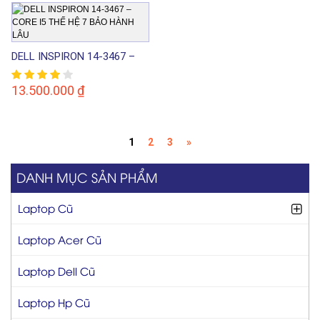
DELL INSPIRON 14-3467 –
CORE I5 THẾ HỆ 7 BẢO
HÀNH LÂU
13.500.000
₫
1
2
3
»
DANH MỤC SẢN PHẨM
Laptop Cũ
Laptop Acer Cũ
Laptop Dell Cũ
Laptop Hp Cũ