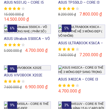
ASUS N551JQ – CORE I5
ASUS TP550LD – CORE I3
CHUYÊN GAMMING VÀ ĐỒ
THẾ HỆ 4 VÕ NHÔM MÀN
HỌA ( FULL HD)
HÌNH CẢM ỨNG (CARD RỜI
7.800.000
₫
15.000.000
₫
8.200.000
₫
2G)
14.500.000
₫
6%
5%
ASUS Ultrabok S500CA – VÕ
ASUS ULTRABOOK K56CA –
NHÔM MỎNG NHẸ ( PHÍM SỐ
CORE I5 THẾ HỆ 3 MỎNG
)
4.700.000
₫
5.000.000
₫
ĐẸP ( VÕ NHÔM)
7.200.000
₫
7.600.000
₫
9%
ASUS VIVOBOOK X202E
ASUS X402CA – CORE I3
THẾ HỆ 3 MỎNG ĐẸP SANG
6.900.000
₫
7.600.000
₫
TRỌNG
4.700.000
₫
9%
3%