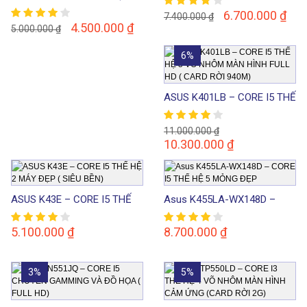
MỎNG ĐẸP SANG TRỌNG (
ĐẸP
6.700.000
₫
7.400.000
₫
PHÍM SỐ)
4.500.000
₫
5.000.000
₫
6%
ASUS K401LB – CORE I5 THẾ
HỆ 5 VÕ NHÔM MÀN HÌNH
FULL HD ( CARD RỜI 940M)
11.000.000
₫
10.300.000
₫
ASUS K43E – CORE I5 THẾ
Asus K455LA-WX148D –
HỆ 2 MÁY ĐẸP ( SIÊU BỀN)
CORE I5 THẾ HỆ 5 MỎNG
ĐẸP
5.100.000
₫
8.700.000
₫
3%
5%