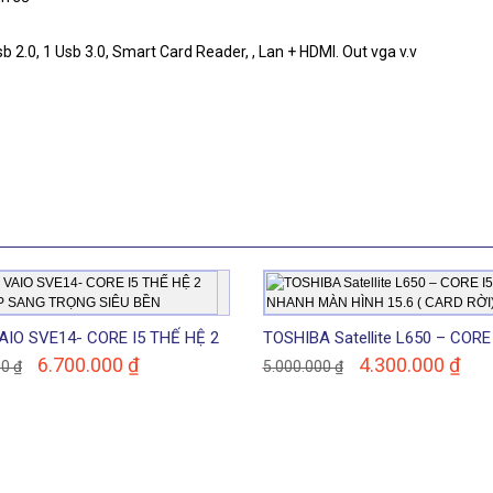
2.0, 1 Usb 3.0, Smart Card Reader, , Lan + HDMI. Out vga v.v
AIO SVE14- CORE I5 THẾ HỆ 2
TOSHIBA Satellite L650 – CORE 
P SANG TRỌNG SIÊU BỀN
NHANH MÀN HÌNH 15.6 ( CARD 
6.700.000
₫
4.300.000
₫
00
₫
5.000.000
₫