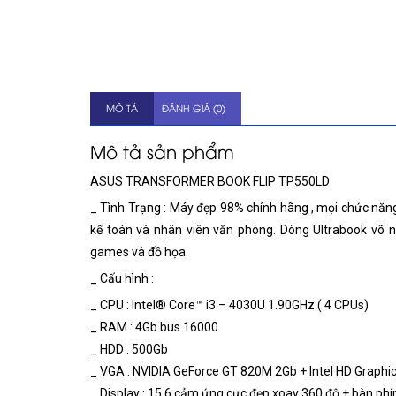
MÔ TẢ
ĐÁNH GIÁ (0)
Mô tả sản phẩm
ASUS TRANSFORMER BOOK FLIP TP550LD
_ Tình Trạng : Máy đẹp 98% chính hãng , mọi chức năn
kế toán và nhân viên văn phòng. Dòng Ultrabook võ 
games và đồ họa.
_ Cấu hình :
_ CPU : Intel® Core™ i3 – 4030U 1.90GHz ( 4 CPUs)
_ RAM : 4Gb bus 16000
_ HDD : 500Gb
_ VGA : NVIDIA GeForce GT 820M 2Gb + Intel HD Graphi
_ Display : 15.6 cảm ứng cực đẹp xoay 360 độ + bàn ph