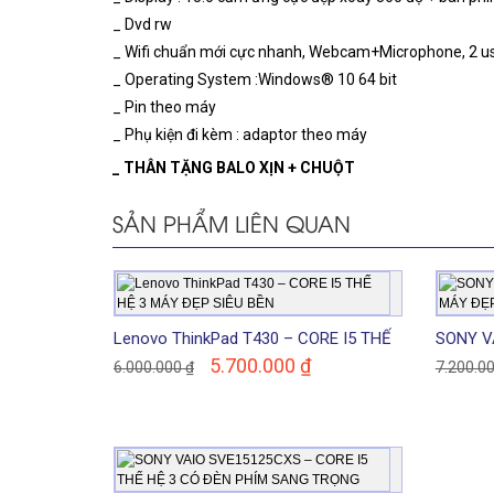
_ Dvd rw
_ Wifi chuẩn mới cực nhanh, Webcam+Microphone, 2 usb 
_ Operating System :Windows® 10 64 bit
_ Pin theo máy
_ Phụ kiện đi kèm : adaptor theo máy
_ THÂN TẶNG BALO XỊN + CHUỘT
SẢN PHẨM LIÊN QUAN
Lenovo ThinkPad T430 – CORE I5 THẾ
SONY V
HỆ 3 MÁY ĐẸP SIÊU BỀN
MÁY ĐẸ
5.700.000
₫
6.000.000
₫
7.200.0