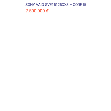
SONY VAIO SVE15125CXS – CORE I5
THẾ HỆ 3 CÓ ĐÈN PHÍM SANG TRỌNG
7.500.000
₫