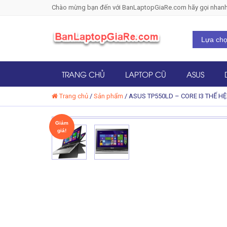
Chào mừng bạn đến với BanLaptopGiaRe.com hãy gọi nhanh để
TRANG CHỦ
LAPTOP CŨ
ASUS
Trang chủ
/
Sản phẩm
/
ASUS TP550LD – CORE I3 THẾ H
Giảm
giá!