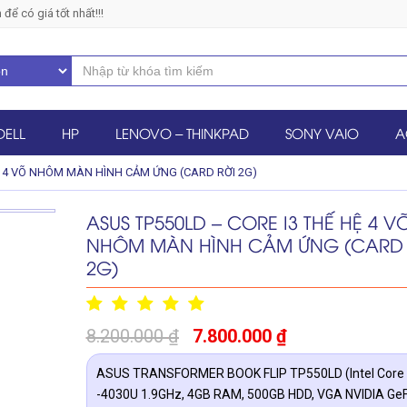
 có giá tốt nhất!!!
DELL
HP
LENOVO – THINKPAD
SONY VAIO
A
Ệ 4 VÕ NHÔM MÀN HÌNH CẢM ỨNG (CARD RỜI 2G)
ASUS TP550LD – CORE I3 THẾ HỆ 4 V
NHÔM MÀN HÌNH CẢM ỨNG (CARD 
2G)
8.200.000
₫
7.800.000
₫
ASUS TRANSFORMER BOOK FLIP TP550LD (Intel Core 
-4030U 1.9GHz, 4GB RAM, 500GB HDD, VGA NVIDIA Ge