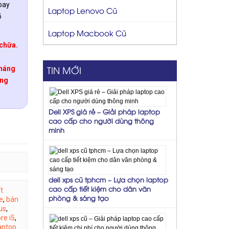
oay
Laptop Lenovo Cũ
õ
Laptop Macbook Cũ
chữa.
.
TIN MỚI
tháng
úng
Dell XPS giá rẻ – Giải pháp laptop
cao cấp cho người dùng thông
minh
dell xps cũ tphcm – Lựa chọn laptop
cao cấp tiết kiệm cho dân văn
t
phòng & sáng tạo
e
,
bán
us
,
re i5
,
aptop