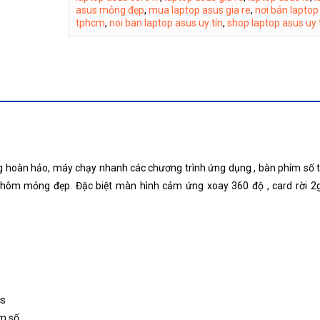
asus mỏng đẹp
,
mua laptop asus gia re
,
nơi bán laptop
tphcm
,
noi ban laptop asus uy tín
,
shop laptop asus uy 
g hoàn hảo, máy chạy nhanh các chương trình ứng dụng , bàn phím số 
nhôm mỏng đẹp. Đặc biệt màn hình cảm ứng xoay 360 độ , card rời 2
cs
ím số