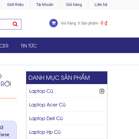
Giới thiệu
Tài khoản
Giỏ hàng
Liên hệ
0
₫
Giỏ hàng: 0 Sản phẩm -
CER
TIN TỨC
Õ
DANH MỤC SẢN PHẨM
RỜI
Laptop Cũ
Laptop Acer Cũ
Laptop Dell Cũ
i3
Laptop Hp Cũ
Force