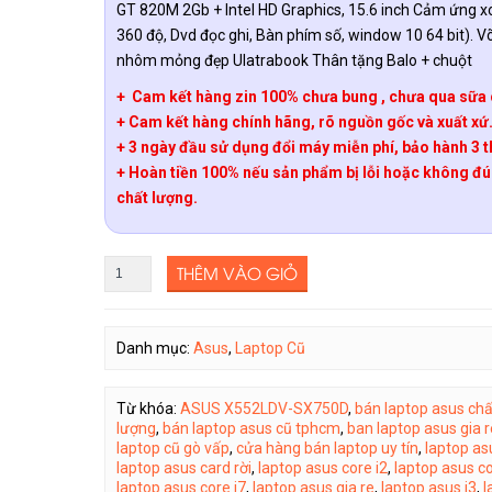
GT 820M 2Gb + Intel HD Graphics, 15.6 inch Cảm ứng x
360 độ, Dvd đọc ghi, Bàn phím số, window 10 64 bit). V
nhôm mỏng đẹp Ulatrabook Thân tặng Balo + chuột
+ Cam kết hàng zin 100% chưa bung , chưa qua sữa 
+ Cam kết hàng chính hãng, rõ nguồn gốc và xuất xứ
+ 3 ngày đầu sử dụng đổi máy miễn phí, bảo hành 3 
+ Hoàn tiền 100% nếu sản phẩm bị lỗi hoặc không đ
chất lượng.
THÊM VÀO GIỎ
Danh mục:
Asus
,
Laptop Cũ
Từ khóa:
ASUS X552LDV-SX750D
,
bán laptop asus chấ
lượng
,
bán laptop asus cũ tphcm
,
ban laptop asus gia r
laptop cũ gò vấp
,
cửa hàng bán laptop uy tín
,
laptop as
laptop asus card rời
,
laptop asus core i2
,
laptop asus co
laptop asus core i7
,
laptop asus gia re
,
laptop asus i3
,
l