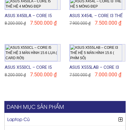
ASUS X450LA – CORE I5
ASUS X454L – CORE I3 THẾ
THẾ HỆ 4 MỎNG ĐẸP
HỆ 5 MỎNG ĐẸP
7.500.000
₫
7.500.000
₫
8.200.000
₫
7.900.000
₫
ASUS X550CL – CORE I5
ASUS X555LAB – CORE I3
THẾ HỆ 3 MÀN HÌNH 15.6
THẾ HỆ 5 MÀN HÌNH 15.6 (
7.500.000
₫
7.000.000
₫
8.200.000
₫
7.500.000
₫
LỤA ( CARD RỜI)
PHÍM SỐ)
DANH MỤC SẢN PHẨM
Laptop Cũ