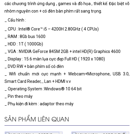
các chương trình ứng dụng , games và đồ họa , thiết kế. Đặc biệt võ
nhôm nguyên con + có đèn bàn phím rất sang trọng.
_ Cấu hình :
_ CPU : Intel® Core™ i5 – 4200H 2.80GHz ( 4 CPUs)
_ RAM : 8Gb bus 1600
_ HDD : 1T ( 1000Gb)
_ VGA : NVIDIA GeForce 845M 2GB + intel HD(R) Graphics 4600
_ Display : 15.6 màn lụa cực đẹp Full HD ( 1920 x 1080)
_ DVD RW + bàn phím số có đèn
_ Wifi chuẩn mới cực mạnh + Webcam+Microphone, USB 3.0,
Smart Card Reader, , Lan + HDMI v.v
_ Operating System :Windows® 10 64 bit
_ Pin theo máy
_ Phụ kiện đi kèm : adaptor theo máy
SẢN PHẨM LIÊN QUAN