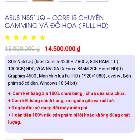
ASUS N551JQ – CORE I5 CHUYÊN
GAMMING VÀ ĐỒ HỌA ( FULL HD)
15.000.000
₫
14.500.000
₫
SUS N551JQ (Intel Core i5-4200H 2.8Ghz, 8GB RAM, 1T (
1000GB) HDD, VGA NVIDIA GeForce 845M 2Gb + intel HD(R)
Graphics 4600 , Màn hình lụa Full HD ( 1920×1080) , dvdrw , Bàn
phím số có đèn, Windows 10 64 bit)
+ Cam kết hàng zin 100% chưa bung , chưa qua sữa chữa.
+ Cam kết hàng chính hãng, rõ nguồn gốc và xuất xứ.
+ 3 ngày đầu sử dụng đổi máy miễn phí
+ Hoàn tiền 100% nếu sản phẩm bị lỗi hoặc không đúng chất
lượng.