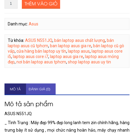
THÊM VÀO GIỎ
Danh mục:
Asus
Từ khóa:
ASUS N551JQ
,
bán laptop asus chất lượng
,
bán
laptop asus cũ tphcm
,
ban laptop asus gia re
,
bán laptop cũ gò
vấp
,
cửa hàng bán laptop uy tín
,
laptop asus
,
laptop asus core
i5
,
laptop asus core i7
,
laptop asus gia re
,
laptop asus mỏng
đẹp
,
nơi bán laptop asus tphcm
,
shop laptop asus uy tin
MÔ TẢ
ĐÁNH GIÁ (0)
Mô tả sản phẩm
ASUS N551JQ
_ Tình Trạng : Máy đẹp 99% đẹp long lanh tem zin chính hãng, hàng
trưng bày ít sử dụng , mọi chức năng hoàn hảo, máy chạy nhanh