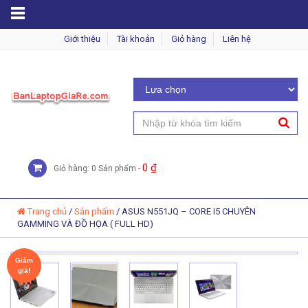
MENU
Giới thiệu
Tài khoản
Giỏ hàng
Liên hệ
0
₫
Giỏ hàng: 0 Sản phẩm -
Trang chủ
/
Sản phẩm
/
ASUS N551JQ – CORE I5 CHUYÊN
GAMMING VÀ ĐỒ HỌA ( FULL HD)
Giảm
giá!