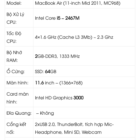
Model:
MacBook Air (11-inch Mid 2011, MC968)
Bộ Xử Lý
Intel Core
i5 – 2467M
CPU:
Tốc Độ
4×1.6 GHz (Cache L3 3Mb) ~ 2.3 Ghz
CPU:
Bộ Nhớ
2
GB-DDR3, 1333 MHz
RAM:
Ổ Cứng:
SSD:
64
GB
Màn hình:
11.6
inch – (1366×768)
Card màn
Intel HD Graphics
3000
hình:
Đĩa Quang:
– Không
Cổng kết
2xUSB 2.0, ThunderBolt, tích hợp Mic-
nối:
Headphone, Mini SD, Webcam