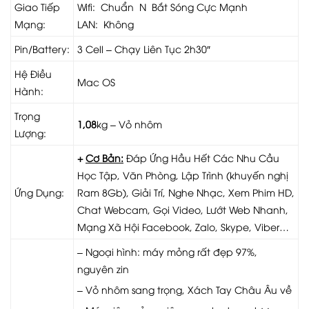
Giao Tiếp
Wifi: Chuẩn N Bắt Sóng Cực Mạnh
Mạng:
LAN: Không
Pin/Battery:
3 Cell – Chạy Liên Tục 2h30″
Hệ Điều
Mac OS
Hành:
Trọng
1,08
kg – Vỏ nhôm
Lượng:
+
Cơ Bản:
Đáp Ứng Hầu Hết Các Nhu Cầu
Học Tập, Văn Phòng, Lập Trình (khuyến nghị
Ứng Dụng:
Ram 8Gb), Giải Trí, Nghe Nhạc, Xem Phim HD,
Chat Webcam, Gọi Video, Lướt Web Nhanh,
Mạng Xã Hội Facebook, Zalo, Skype, Viber…
– Ngoại hình: máy mỏng rất đẹp 97%,
nguyên zin
– Vỏ nhôm sang trọng, Xách Tay Châu Âu về