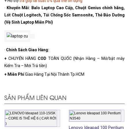
+ Hỗ trợ
trả góp lãi suất 0% qua thẻ tín dụng
·
Khuyến Mãi:
Balo Laptop Cao Cấp, Chuột Genius chính hãng,
Lót Chuột Logitech, Túi Chống Sốc Samsonite, Thẻ Bảo Dưỡng
(Vệ Sinh Laptop Miễn Phí)
·
Chính Sách
Giao Hàng:
+
CHUYỂN HÀNG
COD
TOÀN QUỐC (Nhận Hàng – Mở/bật máy
Kiểm Tra – Mới Trả tiền)
+
Miễn Phí
Giao Hàng Tại Nội Thành Tp.HCM
SẢN PHẨM LIÊN QUAN
Lenovo Ideapad 100 Pentium