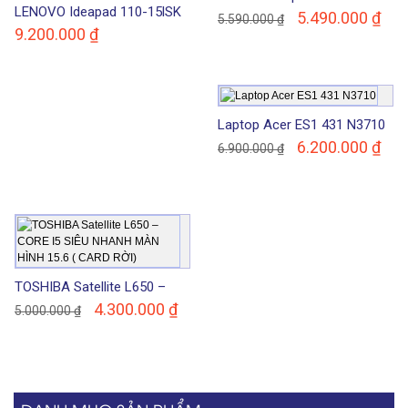
LENOVO Ideapad 110-15lSK
N3540
5.490.000
₫
5.590.000
₫
– CORE I5 THẾ HỆ 6 ( CAR
9.200.000
₫
RỜI )
Laptop Acer ES1 431 N3710
6.200.000
₫
6.900.000
₫
TOSHIBA Satellite L650 –
CORE I5 SIÊU NHANH MÀN
4.300.000
₫
5.000.000
₫
HÌNH 15.6 ( CARD RỜI)