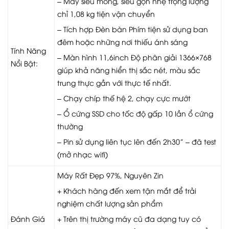
– Máy siêu mỏng, siêu gọn nhẹ trọng lượng
chỉ 1,08 kg tiện vận chuyển
– Tích hợp Đèn bàn Phím tiện sử dụng ban
đêm hoặc những nơi thiếu ánh sáng
Tính Năng
– Màn hình 11,6inch Độ phân giải 1366×768
Nổi Bật:
giúp khả năng hiển thị sắc nét, màu sắc
trung thực gần với thực tế nhất.
– Chạy chíp thế hệ 2, chạy cực mướt
– Ổ cứng SSD cho tốc độ gấp 10 lần ổ cứng
thường
– Pin sử dụng liên tục lên đến 2h30” – đã test
(mở nhạc wifi)
Máy Rất Đẹp 97%, Nguyên Zin
+ Khách hàng đến xem tận mắt để trải
nghiệm chất lượng sản phẩm
Đánh Giá
+ Trên thị trường máy cũ đa dạng tuy có