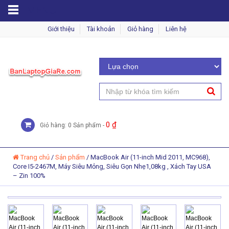
MENU
Giới thiệu
Tài khoản
Giỏ hàng
Liên hệ
0
₫
Giỏ hàng: 0 Sản phẩm -
Trang chủ
/
Sản phẩm
/
MacBook Air (11-inch Mid 2011, MC968),
Core I5-2467M, Máy Siêu Mỏng, Siêu Gọn Nhẹ1,08kg , Xách Tay USA
– Zin 100%