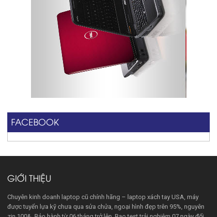
FACEBOOK
GIỚI THIỆU
Chuyên kinh doanh laptop cũ chính hãng – laptop xách tay USA, máy
được tuyển lựa kỹ chưa qua sửa chửa, ngoại hình đẹp trên 95%, nguyên
zin 100&. Bảo hành từ 06 tháng trở lên, Bao test trải nghiệm 07 ngày đổi