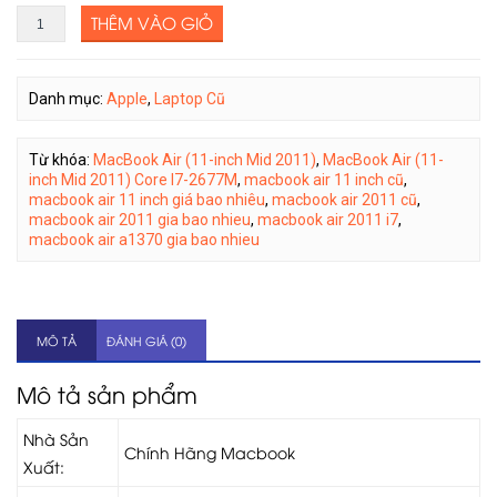
THÊM VÀO GIỎ
Danh mục:
Apple
,
Laptop Cũ
Từ khóa:
MacBook Air (11-inch Mid 2011)
,
MacBook Air (11-
inch Mid 2011) Core I7-2677M
,
macbook air 11 inch cũ
,
macbook air 11 inch giá bao nhiêu
,
macbook air 2011 cũ
,
macbook air 2011 gia bao nhieu
,
macbook air 2011 i7
,
macbook air a1370 gia bao nhieu
MÔ TẢ
ĐÁNH GIÁ (0)
Mô tả sản phẩm
Nhà Sản
Chính Hãng Macbook
Xuất: