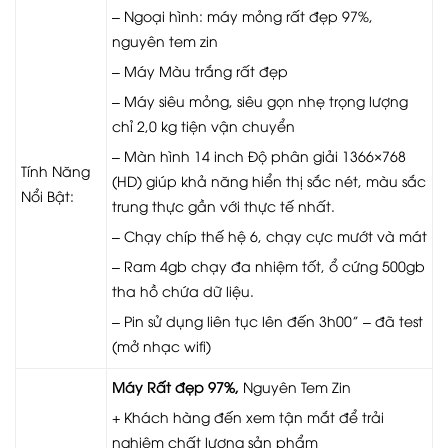
– Ngoại hình: máy mỏng rất đẹp 97%,
nguyên tem zin
– Máy Màu trắng rất đẹp
– Máy siêu mỏng, siêu gọn nhẹ trọng lượng
chỉ 2,0 kg tiện vận chuyển
– Màn hình 14 inch Độ phân giải 1366×768
Tính Năng
(HD) giúp khả năng hiển thị sắc nét, màu sắc
Nổi Bật:
trung thực gần với thực tế nhất.
– Chạy chíp thế hệ 6, chạy cực mướt và mát
– Ram 4gb chạy đa nhiệm tốt, ổ cứng 500gb
tha hồ chứa dữ liệu.
– Pin sử dụng liên tục lên đến 3h00” – đã test
(mở nhạc wifi)
Máy Rất đẹp 97%,
Nguyên Tem Zin
+ Khách hàng đến xem tận mắt để trải
nghiệm chất lượng sản phẩm