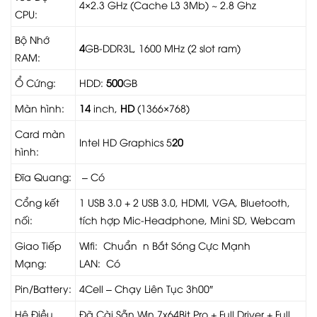
4×2.3 GHz (Cache L3 3Mb) ~ 2.8 Ghz
CPU:
Bộ Nhớ
4
GB-DDR3L, 1600 MHz (2 slot ram)
RAM:
Ổ Cứng:
HDD:
500
GB
Màn hình:
14
inch,
HD
(1366×768)
Card màn
Intel HD Graphics 5
20
hình:
Đĩa Quang:
– Có
Cổng kết
1 USB 3.0 + 2 USB 3.0, HDMI, VGA, Bluetooth,
nối:
tích hợp Mic-Headphone, Mini SD, Webcam
Giao Tiếp
Wifi: Chuẩn n Bắt Sóng Cực Mạnh
Mạng:
LAN: Có
Pin/Battery:
4Cell – Chạy Liên Tục 3h00″
Hệ Điều
Đã Cài Sẵn Win 7x64Bit Pro + Full Driver + Full