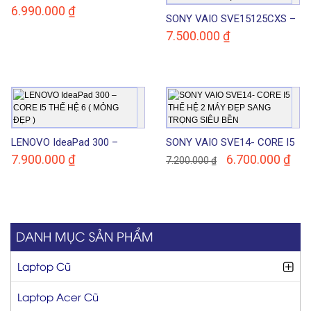
6.990.000
₫
SONY VAIO SVE15125CXS –
CORE I5 THẾ HỆ 3 CÓ ĐÈN
7.500.000
₫
PHÍM SANG TRỌNG
LENOVO IdeaPad 300 –
SONY VAIO SVE14- CORE I5
CORE I5 THẾ HỆ 6 ( MỎNG
THẾ HỆ 2 MÁY ĐẸP SANG
7.900.000
₫
6.700.000
₫
7.200.000
₫
ĐẸP )
TRỌNG SIÊU BỀN
DANH MỤC SẢN PHẨM
Laptop Cũ
Laptop Acer Cũ