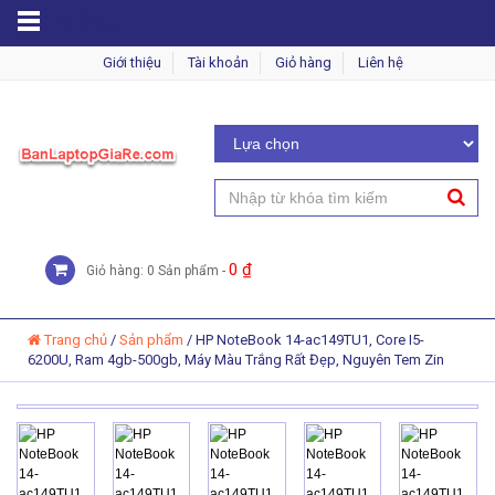
MENU
Giới thiệu
Tài khoản
Giỏ hàng
Liên hệ
0
₫
Giỏ hàng: 0 Sản phẩm -
Trang chủ
/
Sản phẩm
/
HP NoteBook 14-ac149TU1, Core I5-
6200U, Ram 4gb-500gb, Máy Màu Trắng Rất Đẹp, Nguyên Tem Zin