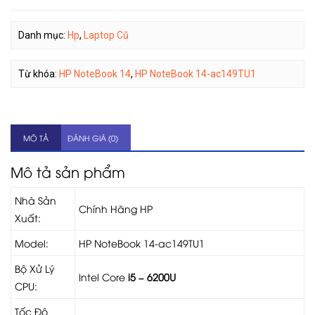
Danh mục:
Hp
,
Laptop Cũ
Từ khóa:
HP NoteBook 14
,
HP NoteBook 14-ac149TU1
MÔ TẢ
ĐÁNH GIÁ (0)
Mô tả sản phẩm
Nhà Sản
Chính Hãng HP
Xuất:
Model:
HP NoteBook 14-ac149TU1
Bộ Xử Lý
Intel Core
i5 – 6200U
CPU:
Tốc Độ