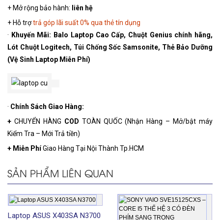
+ Mở rộng bảo hành:
liên hệ
+ Hỗ trợ
trả góp lãi suất 0% qua thẻ tín dụng
·
Khuyến Mãi:
Balo Laptop Cao Cấp, Chuột Genius chính hãng,
Lót Chuột Logitech, Túi Chống Sốc Samsonite, Thẻ Bảo Dưỡng
(Vệ Sinh Laptop Miễn Phí)
·
Chính Sách
Giao Hàng:
+
CHUYỂN HÀNG
COD
TOÀN QUỐC (Nhận Hàng – Mở/bật máy
Kiểm Tra – Mới Trả tiền)
+
Miễn Phí
Giao Hàng Tại Nội Thành Tp.HCM
SẢN PHẨM LIÊN QUAN
Laptop ASUS X403SA N3700