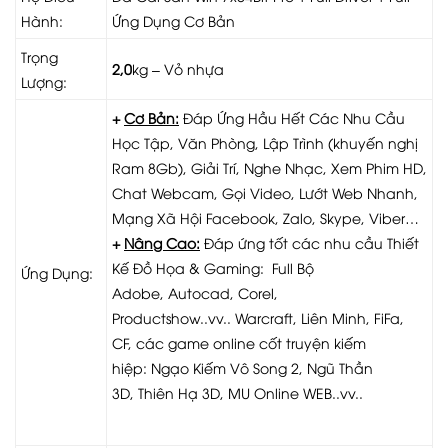
Hành:
Ứng Dụng Cơ Bản
Trọng
2,0
kg – Vỏ nhựa
Lượng:
+
Cơ Bản:
Đáp Ứng Hầu Hết Các Nhu Cầu
Học Tập, Văn Phòng, Lập Trình (khuyến nghị
Ram 8Gb), Giải Trí, Nghe Nhạc, Xem Phim HD,
Chat Webcam, Gọi Video, Lướt Web Nhanh,
Mạng Xã Hội Facebook, Zalo, Skype, Viber…
+
Nâng Cao:
Đáp ứng tốt các nhu cầu Thiết
Kế Đồ Họa & Gaming: Full Bộ
Ứng Dụng:
Adobe, Autocad, Corel,
Productshow..vv.. Warcraft, Liên Minh, FiFa,
CF, các game online cốt truyện kiếm
hiệp: Ngạo Kiếm Vô Song 2, Ngũ Thần
3D, Thiên Hạ 3D, MU Online WEB..vv..