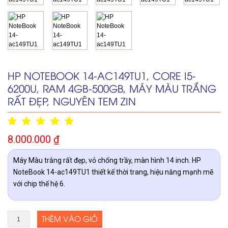
HP NOTEBOOK 14-AC149TU1, CORE I5-
6200U, RAM 4GB-500GB, MÁY MÀU TRẮNG
RẤT ĐẸP, NGUYÊN TEM ZIN
8.000.000
₫
Máy Màu trắng rất đẹp, vỏ chống trầy, màn hình 14 inch. HP
NoteBook 14-ac149TU1 thiết kế thời trang, hiệu năng mạnh mẽ
với chip thế hệ 6.
THÊM VÀO GIỎ