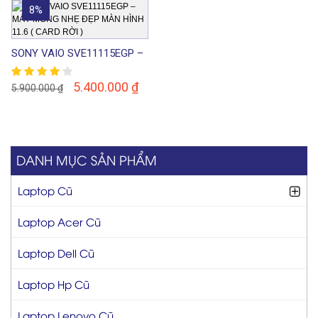
8%
SONY VAIO SVE11115EGP –
MÁY MỎNG NHẸ ĐẸP MÀN
HÌNH 11.6 ( CARD RỜI )
5.400.000
₫
5.900.000
₫
DANH MỤC SẢN PHẨM
Laptop Cũ
Laptop Acer Cũ
Laptop Dell Cũ
Laptop Hp Cũ
Laptop Lenovo Cũ