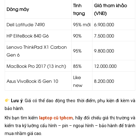
Tình
Giá tham khảo
Dòng máy
trạng
(VNĐ)
Dell Latitude 7490
95% mới
6.900.000
HP EliteBook 840 G6
90%
7.500.000
Lenovo ThinkPad X1 Carbon
95%
9.800.000
Gen 6
MacBook Pro 2017 (13 inch)
85%
12.000.000
Like
Asus VivoBook i5 Gen 10
8.200.000
new
Lưu ý
: Giá có thể dao động theo thời điểm, phụ kiện đi kèm và
bảo hành.
Khi bạn tìm kiếm
laptop cũ tphcm
, hãy đối chiếu giá thị trường và
kiểm tra kỹ lưỡng cấu hình – pin – ngoại hình – bảo hành để tránh
mua nhầm giá cao.