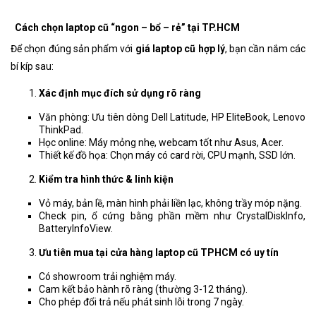
Cách chọn laptop cũ “ngon – bổ – rẻ” tại TP.HCM
Để chọn đúng sản phẩm với
giá laptop cũ hợp lý
, bạn cần nắm các
bí kíp sau:
Xác định mục đích sử dụng rõ ràng
Văn phòng: Ưu tiên dòng Dell Latitude, HP EliteBook, Lenovo
ThinkPad.
Học online: Máy mỏng nhẹ, webcam tốt như Asus, Acer.
Thiết kế đồ họa: Chọn máy có card rời, CPU mạnh, SSD lớn.
Kiểm tra hình thức & linh kiện
Vỏ máy, bản lề, màn hình phải liền lạc, không trầy móp nặng.
Check pin, ổ cứng bằng phần mềm như CrystalDiskInfo,
BatteryInfoView.
Ưu tiên mua tại cửa hàng laptop cũ TPHCM có uy tín
Có showroom trải nghiệm máy.
Cam kết bảo hành rõ ràng (thường 3-12 tháng).
Cho phép đổi trả nếu phát sinh lỗi trong 7 ngày.