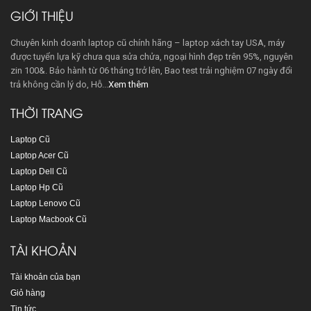
GIỚI THIỆU
Chuyên kinh doanh laptop cũ chính hãng – laptop xách tay USA, máy
được tuyển lựa kỹ chưa qua sửa chửa, ngoại hình đẹp trên 95%, nguyên
zin 100&. Bảo hành từ 06 tháng trở lên, Bao test trải nghiệm 07 ngày đổi
trả không cần lý do, Hỗ...
Xem thêm
THỜI TRANG
Laptop Cũ
Laptop Acer Cũ
Laptop Dell Cũ
Laptop Hp Cũ
Laptop Lenovo Cũ
Laptop Macbook Cũ
TÀI KHOẢN
Tài khoản của bạn
Giỏ hàng
Tin tức